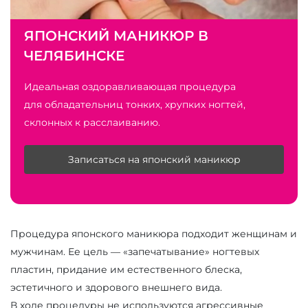
ЯПОНСКИЙ МАНИКЮР В
ЧЕЛЯБИНСКЕ
Идеальная оздоравливающая процедура
для обладательниц тонких, хрупких ногтей,
склонных к расслаиванию.
Записаться на японский маникюр
Процедура японского маникюра подходит женщинам и
мужчинам. Ее цель — «запечатывание» ногтевых
пластин, придание им естественного блеска,
эстетичного и здорового внешнего вида.
В ходе процедуры не используются агрессивные