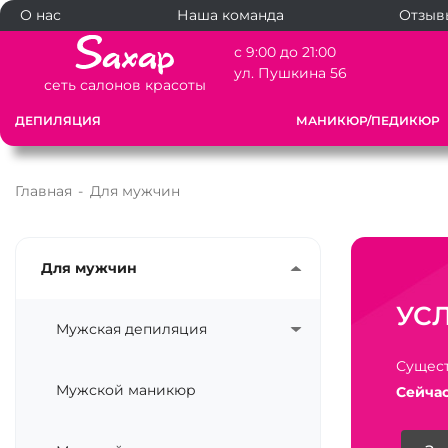
О нас
Наша команда
Отзыв
с 9:00 до 21:00
ул. Пушкина 56
сеть салонов красоты
ДЕПИЛЯЦИЯ
МАНИКЮР/ПЕДИКЮР
Главная
-
Для мужчин
Для мужчин
УС
Мужская депиляция
Сущест
Мужской маникюр
Сейчас