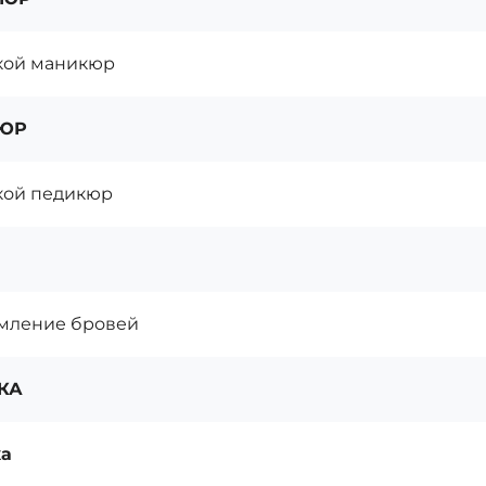
кой маникюр
ЮР
ой педикюр
мление бровей
КА
а