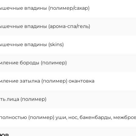
шечные впадины (полимер/сахар)
шечные впадины (арома-спа/гель)
шечные впадины (skins)
ление бороды (полимер)
ление затылка (полимер) окантовка
ть лица (полимер)
полностью (полимер) уши, нос, бакенбарды, межбро
КЮР