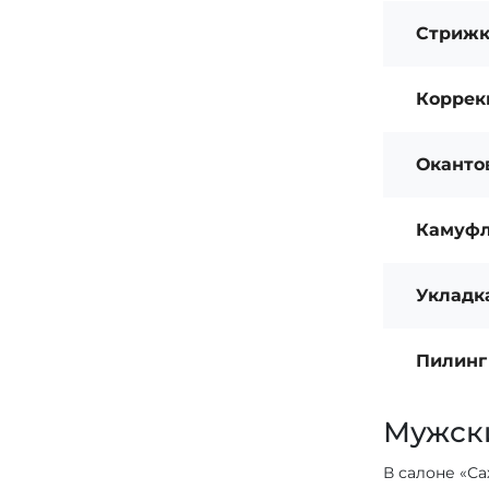
Стрижк
Коррекц
Оканто
Камуфл
Укладк
Пилинг
Мужск
В салоне «С