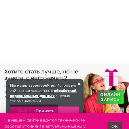
Хотите стать лучше, но не
знаете, с чего начать?
×
Мы используем cookies.
Используя
Напишите нам или закажите звонок –
сайт, вы соглашаетесь с
обработкой
мы ответим на Ваши вопросы и
ОНЛАЙН
персональных данных
с целью
поделимся советом.
ЗАПИСЬ
сбора аналитики.
Задать вопрос
Принять
На нашем сайте ведутся технические
работы! Уточняйте актуальные цены у
OK
Заказать звонок