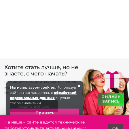
Хотите стать лучше, но не
знаете, с чего начать?
Напишите нам или закажите звонок –
×
мы ответим на Ваши вопросы и
Мы используем cookies.
Используя
поделимся советом.
сайт, вы соглашаетесь с
обработкой
ОНЛАЙН
персональных данных
с целью
ЗАПИСЬ
сбора аналитики.
Задать вопрос
Принять
На нашем сайте ведутся технические
Заказать звонок
работы! Уточняйте актуальные цены у
OK